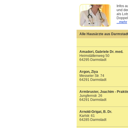
Infos a
und der
als Lot
Doppel
...mehr
Alle Hausärzte aus Darmstadt 
Amadori, Gabriele Dr. med.
Heimstättenweg 50
64295 Darmstadt
Argon, Ziya
Messeler Str. 74
64291 Darmstadt
Armbruster, Joachim - Prakti
Jungfernstr. 26
64291 Darmstadt
Arnold-Grigat, B. Dr.
Karlstr. 61
64285 Darmstadt