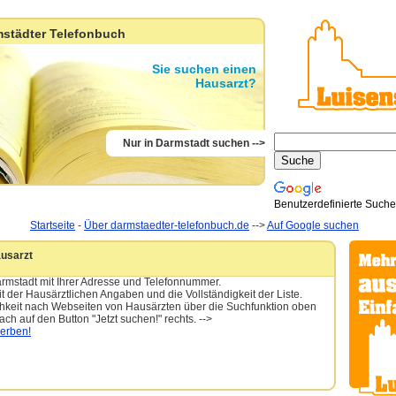
städter Telefonbuch
S
ie suchen einen
Hausarzt?
Nur in Darmstadt suchen
-->
Benutzerdefinierte Suche
Startseite
-
Über darmstaedter-telefonbuch.de
-->
Auf Google suchen
ausarzt
armstadt mit Ihrer Adresse und Telefonnummer.
t der Hausärztlichen Angaben und die Vollständigkeit der Liste.
ichkeit nach Webseiten von Hausärzten über die Suchfunktion oben
ach auf den Button "Jetzt suchen!" rechts.
-->
werben!